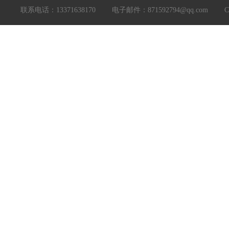
联系电话：13371638170 电子邮件：871592794@qq.com Copyright